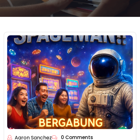
Aaron Sanchez
0 Comments